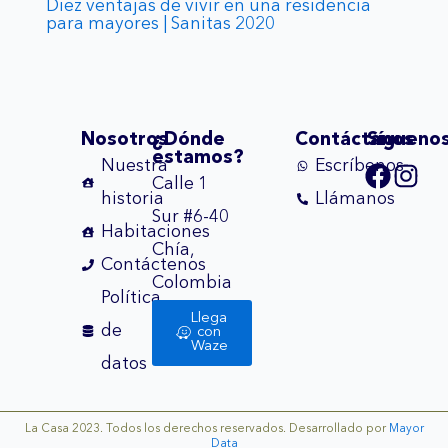
Diez ventajas de vivir en una residencia
para mayores | Sanitas 2020
Nosotros
¿Dónde
Contáctanos
Sígueno
estamos?
Faceb
Ins
Nuestra
Escríbenos
Calle 1
historia
Llámanos
Sur #6-40
Habitaciones
Chía,
Contáctenos
Colombia
Política
Llega
de
con
Waze
datos
La Casa 2023. Todos los derechos reservados. Desarrollado por
Mayor
Data