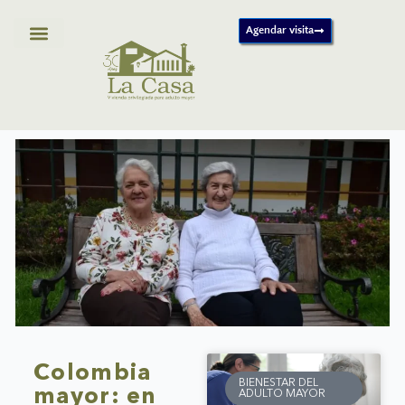
Ir
al
Agendar visita
contenido
Colombia
BIENESTAR DEL
mayor: en
ADULTO MAYOR