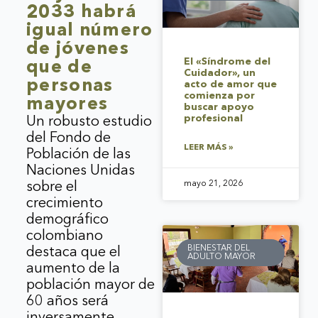
2033 habrá
igual número
de jóvenes
El «Síndrome del
que de
Cuidador», un
personas
acto de amor que
comienza por
mayores
buscar apoyo
profesional
Un robusto estudio
del Fondo de
LEER MÁS »
Población de las
Naciones Unidas
mayo 21, 2026
sobre el
crecimiento
demográfico
colombiano
BIENESTAR DEL
destaca que el
ADULTO MAYOR
aumento de la
población mayor de
60 años será
inversamente