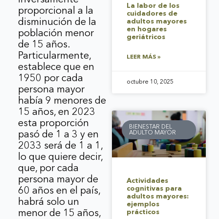
La labor de los
proporcional a la
cuidadores de
disminución de la
adultos mayores
en hogares
población menor
geriátricos
de 15 años.
Particularmente,
LEER MÁS »
establece que en
1950 por cada
octubre 10, 2025
persona mayor
había 9 menores de
15 años, en 2023
esta proporción
BIENESTAR DEL
ADULTO MAYOR
pasó de 1 a 3 y en
2033 será de 1 a 1,
lo que quiere decir,
que, por cada
persona mayor de
Actividades
cognitivas para
60 años en el país,
adultos mayores:
habrá solo un
ejemplos
menor de 15 años,
prácticos